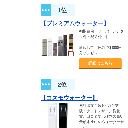
1位
【プレミアムウォーター】
初期費用・サーバーレンタ
ル料・配送料0円！
新規お申し込みで3,000円
分プレゼント！
詳細はこちら
2位
【コスモウォーター】
累計出荷台数100万台突
破！グッドデザイン賞受
賞、口コミでも評判の高い
天然水No.1のウォーターサ
ーバー！